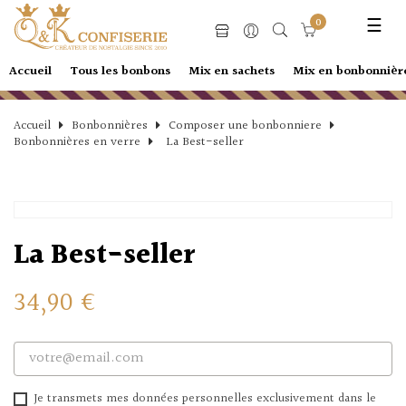
Basc
☰
0
la
navi
Accueil
Tous les bonbons
Mix en sachets
Mix en bonbonnièr
Accueil
Bonbonnières
Composer une bonbonniere
Bonbonnières en verre
La Best-seller
La Best-seller
34,90 €
Je transmets mes données personnelles exclusivement dans le