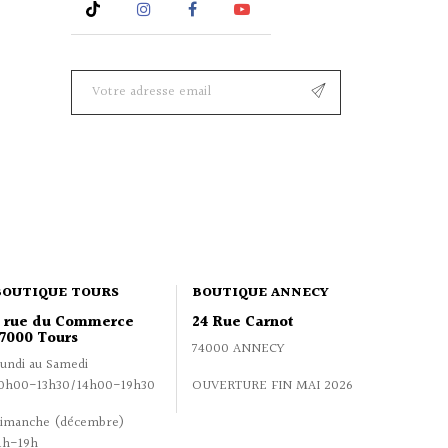
Rss
Instagram
Facebook
YouTube
BOUTIQUE TOURS
BOUTIQUE ANNECY
2 rue du Commerce
24 Rue Carnot
7000 Tours
74000 ANNECY
undi au Samedi
0h00-13h30/14h00-19h30
OUVERTURE FIN MAI 2026
imanche (décembre)
1h-19h