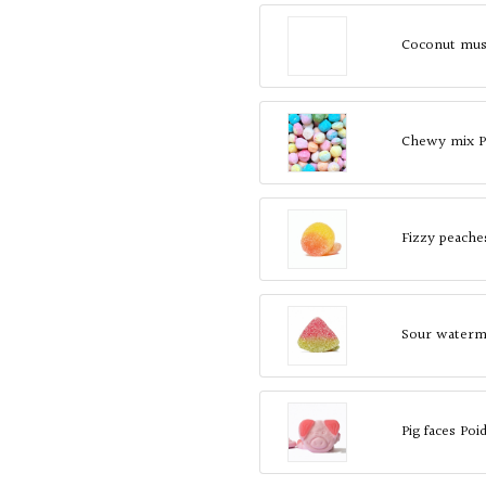
Coconut mu
Chewy mix P
Fizzy peache
Sour waterme
Pig faces Po