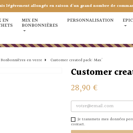
ais légèrement allongés en raison d'un grand nombre de comma
X EN
MIX EN
PERSONNALISATION
EPI
CHETS
BONBONNIÈRES
Bonbonnières en verre
Customer created pack: Max'
Customer crea
28,90 €
Je transmets mes données perso
contact.