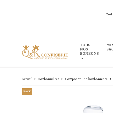
Dél
TOUS
MI
NOS
SA
BONBONS
Accueil
Bonbonnières
Composer une bonbonniere
PACK