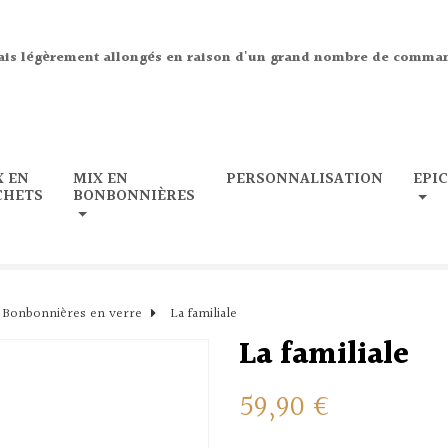
ais légèrement allongés en raison d'un grand nombre de comma
X EN
MIX EN
PERSONNALISATION
EPI
CHETS
BONBONNIÈRES
Bonbonnières en verre
La familiale
La familiale
59,90 €