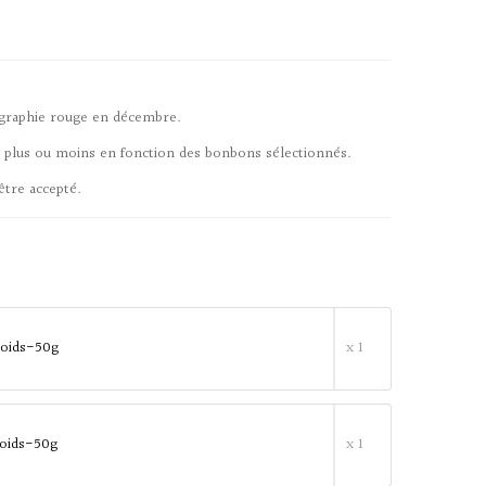
rigraphie rouge en décembre.
r plus ou moins en fonction des bonbons sélectionnés.
être accepté.
 Poids-50g
x 1
Poids-50g
x 1