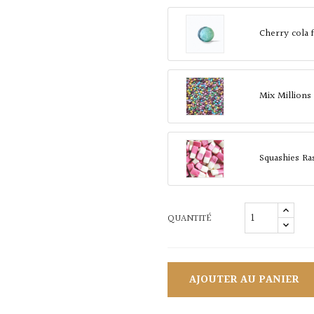
Cherry cola 
Mix Millions
Squashies Ra
QUANTITÉ
AJOUTER AU PANIER