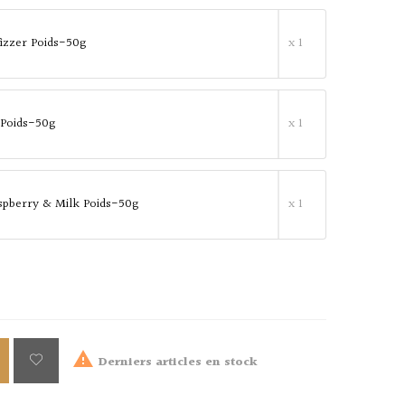
fizzer Poids-50g
x 1
 Poids-50g
x 1
spberry & Milk Poids-50g
x 1

Derniers articles en stock