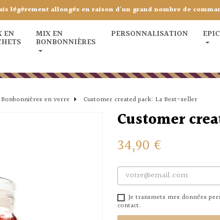
ais légèrement allongés en raison d'un grand nombre de comma
X EN
MIX EN
PERSONNALISATION
EPI
CHETS
BONBONNIÈRES
Bonbonnières en verre
Customer created pack: La Best-seller
Customer creat
34,90 €
Je transmets mes données perso
contact.