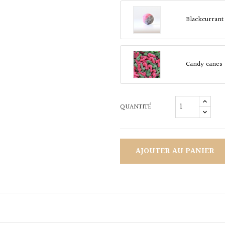
Blackcurrant
Candy canes
QUANTITÉ
AJOUTER AU PANIER