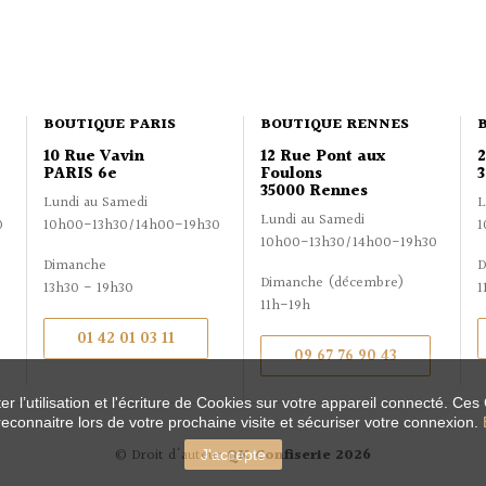
BOUTIQUE PARIS
BOUTIQUE RENNES
10 Rue Vavin
12 Rue Pont aux
PARIS 6e
Foulons
3
35000 Rennes
Lundi au Samedi
L
Lundi au Samedi
0
10h00-13h30/14h00-19h30
1
10h00-13h30/14h00-19h30
Dimanche
D
Dimanche (décembre)
13h30 - 19h30
1
11h-19h
01 42 01 03 11
09 67 76 90 43
r l’utilisation et l'écriture de Cookies sur votre appareil connecté. Ces
reconnaitre lors de votre prochaine visite et sécuriser votre connexion.
© Droit d'auteur
QK Confiserie 2026
J'accepte