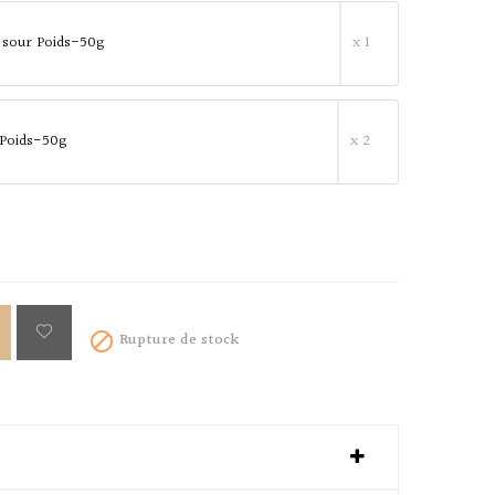
 sour Poids-50g
x 1
 Poids-50g
x 2
Rupture de stock
