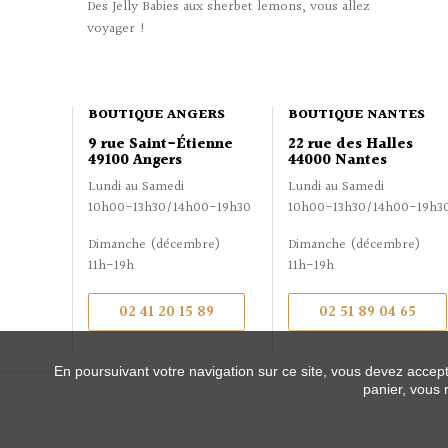
Des Jelly Babies aux sherbet lemons, vous allez
voyager !
BOUTIQUE ANGERS
BOUTIQUE NANTES
9 rue Saint-Étienne
22 rue des Halles
49100 Angers
44000 Nantes
Lundi au Samedi
Lundi au Samedi
10h00-13h30/14h00-19h30
10h00-13h30/14h00-19h3
Dimanche (décembre)
Dimanche (décembre)
11h-19h
11h-19h
02 41 20 15 89
02 51 89 04 65
En poursuivant votre navigation sur ce site, vous devez accepte
panier, vous 