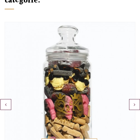
catégorie:
‹
›