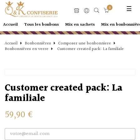
Basc
☰
0
la
navi
Accueil
Tous les bonbons
Mix en sachets
Mix en bonbonnièr
Accueil
Bonbonnières
Composer une bonbonniere
Bonbonnières en verre
Customer created pack: La familiale
Customer created pack: La
familiale
59,90 €