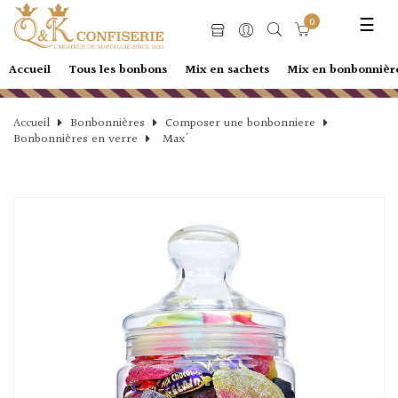
Basc
☰
0
la
navi
Accueil
Tous les bonbons
Mix en sachets
Mix en bonbonnièr
Accueil
Bonbonnières
Composer une bonbonniere
Bonbonnières en verre
Max'