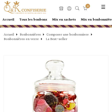
Basc
☰
0
la
navi
Accueil
Tous les bonbons
Mix en sachets
Mix en bonbonnièr
Accueil
Bonbonnières
Composer une bonbonniere
Bonbonnières en verre
La Best-seller