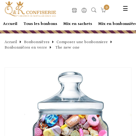
Basc
☰
0
la
navi
Accueil
Tous les bonbons
Mix en sachets
Mix en bonbonnièr
Accueil
Bonbonnières
Composer une bonbonniere
Bonbonnières en verre
The new one