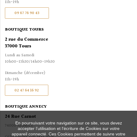
11h-19h
09 67 76 90 43
BOUTIQUE TOURS
2 rue du Commerce
37000 Tours
Lundi au Samedi
10h00-13h30/14h00-19h30
Dimanche (décembre)
11h-19h
02 47 64 16 92
BOUTIQUE ANNECY
24 Rue Carnot
En poursuivant votre navigation sur ce site, vous devez
74000 ANNECY
accepter l’utilisation et l'écriture de Cookies sur votre
appareil connecté. Ces Cookies permettent de suivre votre
OUVERTURE FIN MAI 2026