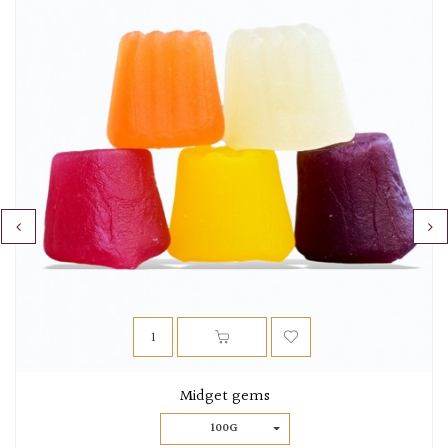
‹
›
Midget gems
100G