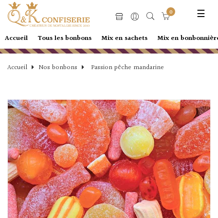
Basc
☰
0
la
navi
Accueil
Tous les bonbons
Mix en sachets
Mix en bonbonnièr
Accueil
Nos bonbons
Passion pêche mandarine