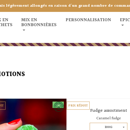
ais légèrement allongés en raison d'un grand nombre de comma
X EN
MIX EN
PERSONNALISATION
EPI
CHETS
BONBONNIÈRES
OTIONS
-25%
UIT
PRIX RÉDUIT
Fudge assortment
Caramel fudge
100G