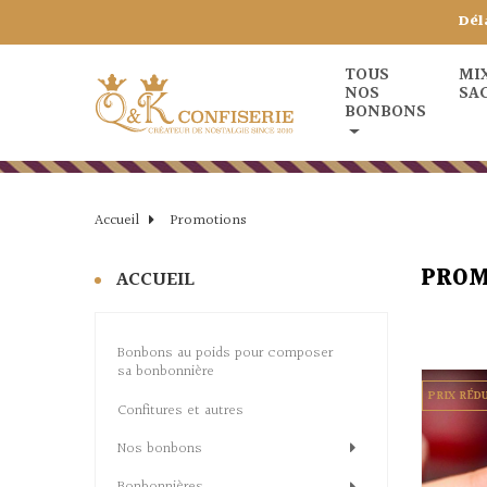
Dél
TOUS
MI
NOS
SA
BONBONS
Accueil
Promotions
PROM
ACCUEIL
Bonbons au poids pour composer
sa bonbonnière
PRIX RÉD
Confitures et autres
Nos bonbons