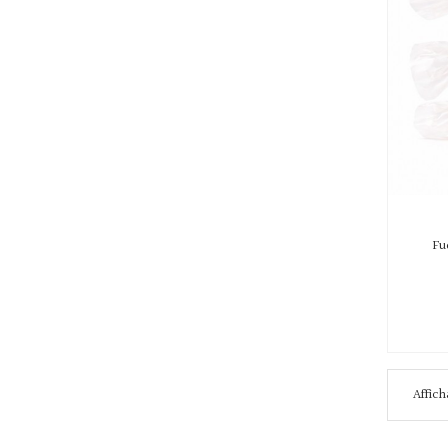
Fu
Affich