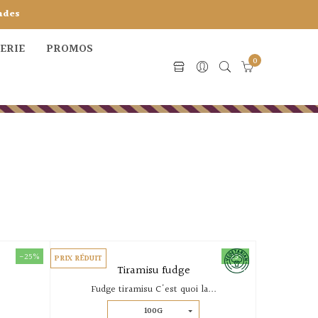
ndes
CERIE
PROMOS
0
-25%
-25%
PRIX RÉDUIT
Tiramisu fudge
Fudge tiramisu C'est quoi la...
100G