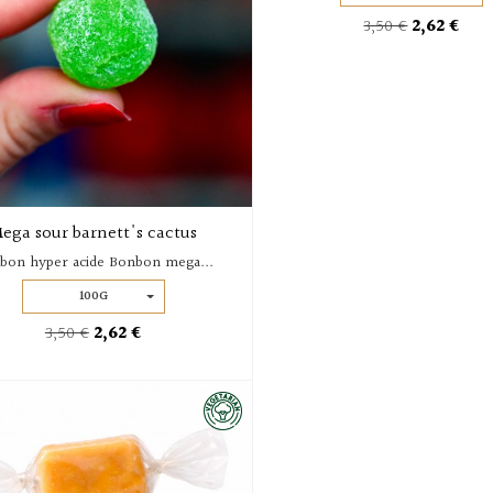
3,50 €
2,62 €
ega sour barnett's cactus
bon hyper acide Bonbon mega...
100G
3,50 €
2,62 €