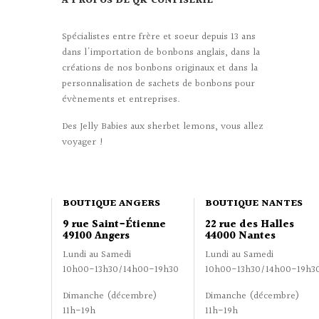
À PROPOS DE QK CONFISERIE
Spécialistes entre frère et soeur depuis 13 ans
dans l'importation de bonbons anglais, dans la
créations de nos bonbons originaux et dans la
personnalisation de sachets de bonbons pour
évènements et entreprises.
Des Jelly Babies aux sherbet lemons, vous allez
voyager !
BOUTIQUE ANGERS
BOUTIQUE NANTES
9 rue Saint-Étienne
22 rue des Halles
49100 Angers
44000 Nantes
Lundi au Samedi
Lundi au Samedi
10h00-13h30/14h00-19h30
10h00-13h30/14h00-19h3
Dimanche (décembre)
Dimanche (décembre)
11h-19h
11h-19h