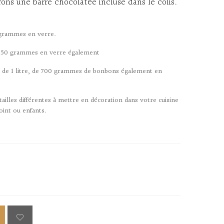
ons une barre chocolatée incluse dans le colis.
 grammes en verre.
 550 grammes en verre également
e de 1 litre, de 700 grammes de bonbons également en
 tailles différentes à mettre en décoration dans votre cuisine
oint ou enfants.