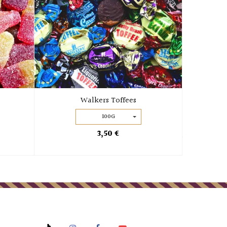
Walkers Toffees
B
100G
3,50 €