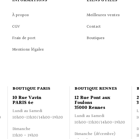
INFORMATIONS
LIENS UTILES
À propos
Meilleures ventes
CGV
Contact
Frais de port
Boutiques
Mentions légales
BOUTIQUE PARIS
BOUTIQUE RENNES
10 Rue Vavin
12 Rue Pont aux
PARIS 6e
Foulons
3
35000 Rennes
Lundi au Samedi
L
Lundi au Samedi
0
10h00-13h30/14h00-19h30
1
10h00-13h30/14h00-19h30
Dimanche
D
Dimanche (décembre)
13h30 - 19h30
1