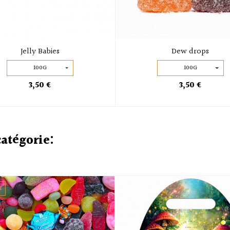
Jelly Babies
Dew drops
100G
100G
3,50 €
3,50 €
catégorie:
T