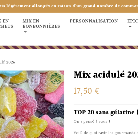
ais légèrement allongés en raison d'un grand nombre de comma
X EN
MIX EN
PERSONNALISATION
EPI
CHETS
BONBONNIÈRES
ulé 2026
Mix acidulé 20
17,50 €
TOP 20 sans gélatine
On a pensé à vous !
Voilà de quoi ravir les gourmands 