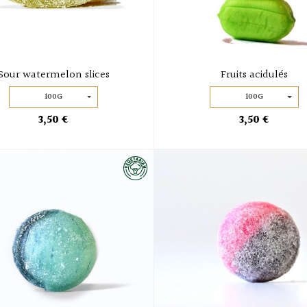
Sour watermelon slices
Fruits acidulés
100G
100G
3,50 €
3,50 €