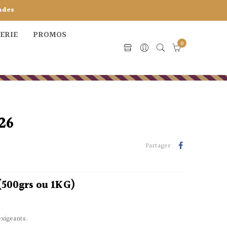
ndes
CERIE
PROMOS
0
26
Partager
(500grs ou 1KG)
exigeants.