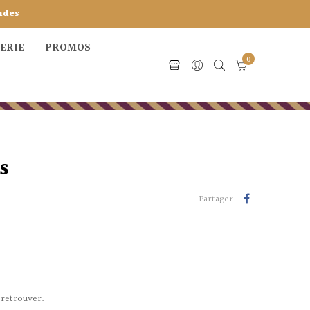
ndes
CERIE
PROMOS
0
s
Partager
 retrouver.