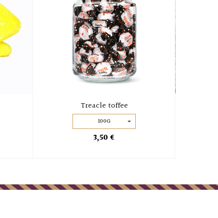
Treacle toffee
B
100G
3,50 €