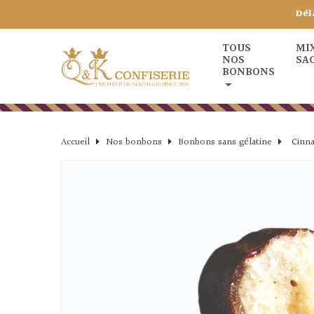
Dél
TOUS
MI
NOS
SA
BONBONS
Accueil
Nos bonbons
Bonbons sans gélatine
Cinn